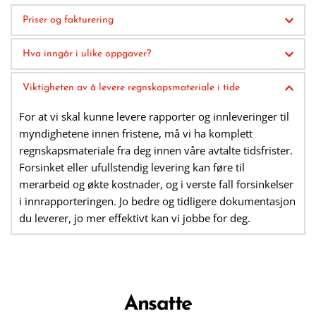
Priser og fakturering
Våre priser er basert på medgått tid. Du blir fakturert for 
Hva inngår i ulike oppgaver?
det faktiske timeforbruket vi bruker på arbeidet med ditt 
regnskap. Hvor mye tid vi bruker, vil blant annet 
Ordinær regnskapsføring
Viktigheten av å levere regnskapsmateriale i tide
avhenge av hvor godt bilagene dine er organisert og 
Omfatter mottak og sortering av bilag, skanning og 
levert.
registrering i økonomisystemet, kontering, bokføring, 
For at vi skal kunne levere rapporter og innleveringer til 
avstemming og løpende rapportering til offentlige 
myndighetene innen fristene, må vi ha komplett 
myndigheter.
regnskapsmateriale fra deg innen våre avtalte tidsfrister. 
Forsinket eller ufullstendig levering kan føre til 
Ordinær lønnskjøring
merarbeid og økte kostnader, og i verste fall forsinkelser 
Inkluderer beregning og utbetaling av lønn, utarbeidelse 
i innrapporteringen. Jo bedre og tidligere dokumentasjon 
av lønnsoppgaver, banklister, rapportering av 
du leverer, jo mer effektivt kan vi jobbe for deg.
arbeidsgiveravgift og forskuddstrekk, samt avstemming 
av lønnsytelser.
Ordinær utfakturering
Ansatte
Vi utfører fakturering til dine kunder, og håndterer 